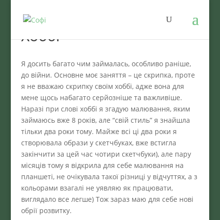
Хоббі
Я досить багато чим займалась, особливо раніше,
до війни. Основне моє заняття – це скрипка, проте
я не вважаю скрипку своїм хоббі, адже вона для
мене щось набагато серйозніше та важливіше.
Наразі при слові хоббі я згадую малювання, яким
займаюсь вже 8 років, але “свій стиль” я знайшла
тільки два роки тому. Майже всі ці два роки я
створювала образи у скетчбуках, вже встигла
закінчити за цей час чотири скетчбуки), але пару
місяців тому я відкрила для себе малювання на
планшеті, не очікувала такої різниці у відчуттях, а з
кольорами взагалі не уявляю як працювати,
виглядало все легше) Тож зараз маю для себе нові
обрії розвитку.