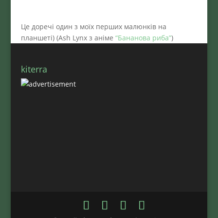
Це доречі один з моїх перших малюнків на
планшеті) (Ash Lynx з аніме
“Бананова риба”
)
kiterra